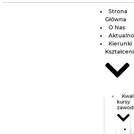
Strona
Główna
O Nas
Aktualno
Kierunki
Kształcen
Kwali
kursy
zawod