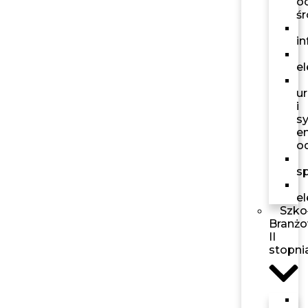
o
ś
i
el
u
i
s
en
o
s
e
Szko
Branż
II
stopni