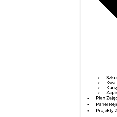
Szko
Kwal
Kursy
Zapis
Plan Zaję
Panel Reje
Projekty 