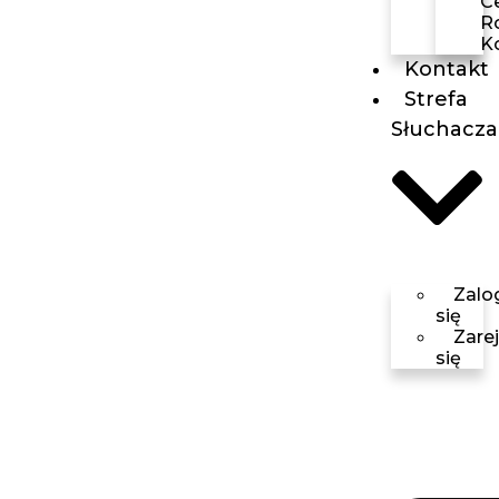
C
R
K
Kontakt
Strefa
Słuchacza
Zalo
się
Zarej
się