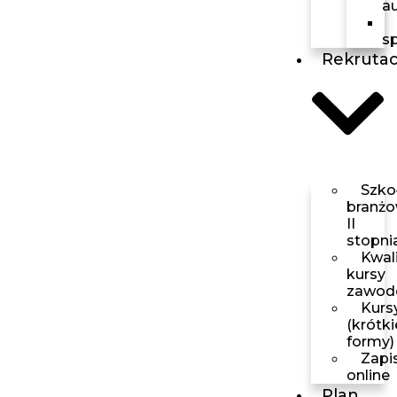
a
s
Rekrutac
Szko
branż
II
stopni
Kwali
kursy
zawod
Kurs
(krótki
formy)
Zapi
online
Plan