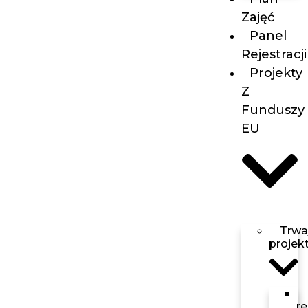
Zajęć
Panel
Rejestracji
Projekty
Z
Funduszy
EU
Trwa
projek
r