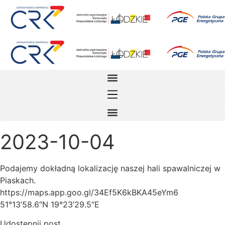
Przejdź
do
treści
2023-10-04
Podajemy dokładną lokalizację naszej hali spawalniczej w
Piaskach.
https://maps.app.goo.gl/34Ef5K6kBKA45eYm6
51°13’58.6″N 19°23’29.5″E
Udostępnij post