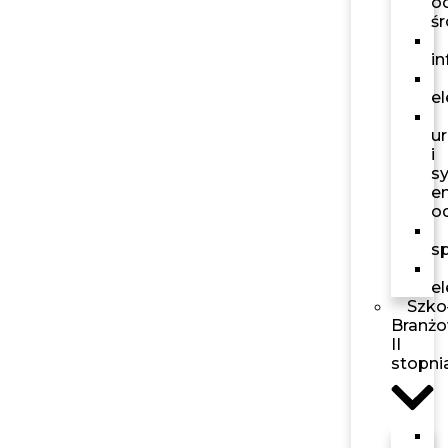
o
ś
i
el
u
i
s
en
o
s
e
Szko
Branż
II
stopni