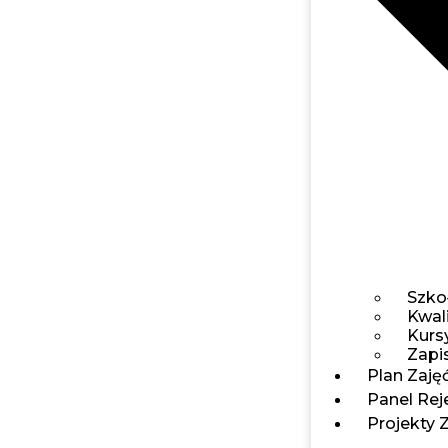
Szko
Kwal
Kursy
Zapis
Plan Zaję
Panel Reje
Projekty 