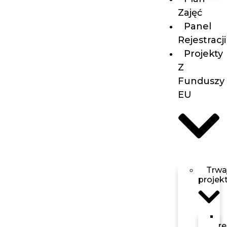
Zajęć
Panel
Rejestracji
Projekty
Z
Funduszy
EU
Trwa
projek
r