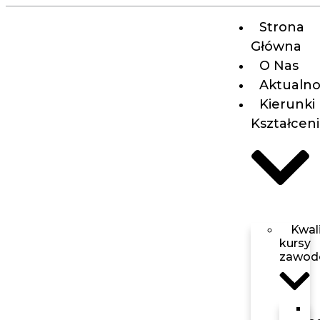
Strona
Główna
O Nas
Aktualno
Kierunki
Kształcen
Kwali
kursy
zawod