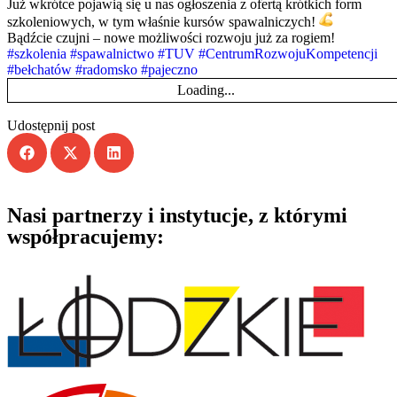
Już wkrótce pojawią się u nas ogłoszenia z ofertą krótkich form
szkoleniowych, w tym właśnie kursów spawalniczych!
Bądźcie czujni – nowe możliwości rozwoju już za rogiem!
#szkolenia
#spawalnictwo
#TUV
#CentrumRozwojuKompetencji
#bełchatów
#radomsko
#pajeczno
Loading...
Udostępnij post
Nasi partnerzy i instytucje, z którymi
współpracujemy: