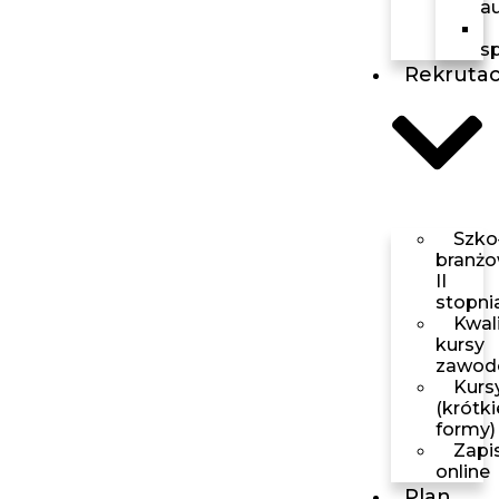
a
s
Rekrutac
Szko
branż
II
stopni
Kwali
kursy
zawod
Kurs
(krótki
formy)
Zapi
online
Plan