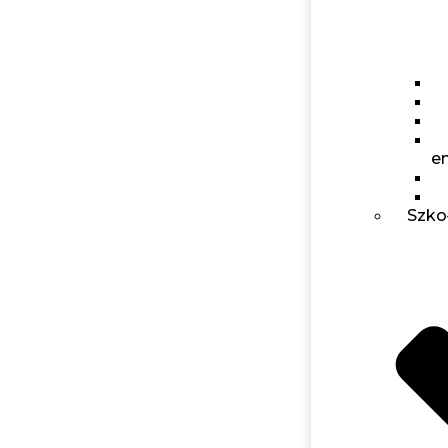
e
Szko