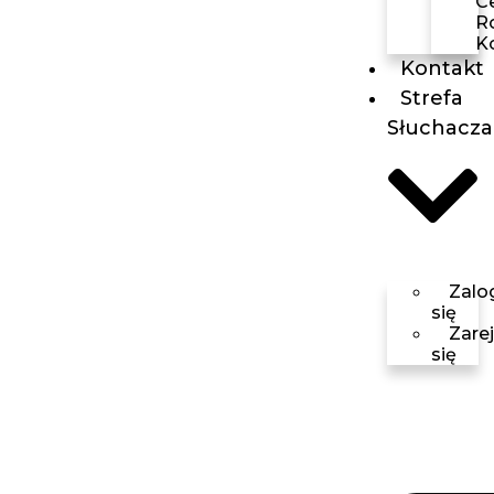
C
R
K
Kontakt
Strefa
Słuchacza
Zalo
się
Zarej
się